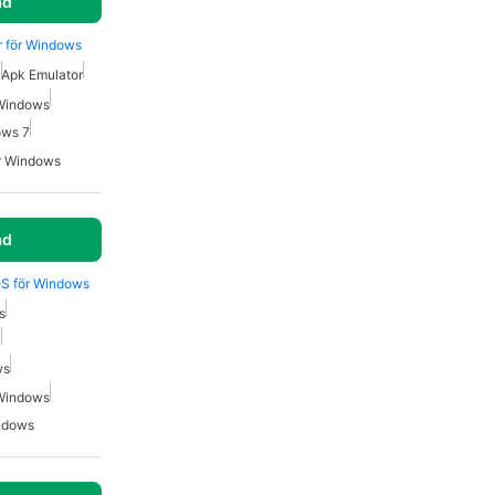
ad
er för Windows
0
Apk Emulator
 Windows
ows 7
ör Windows
ad
 OS för Windows
s
0
ws
 Windows
indows