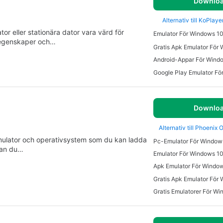
Downlo
Alternativ till KoPlay
or eller stationära dator vara värd för
Emulator För Windows 1
s egenskaper och…
Gratis Apk Emulator För
Android-Appar För Wind
Google Play Emulator F
Downlo
Alternativ till Phoenix
emulator och operativsystem som du kan ladda
Pc-Emulator För Window
kan du…
Emulator För Windows 1
Apk Emulator För Windo
Gratis Apk Emulator För
Gratis Emulatorer För W