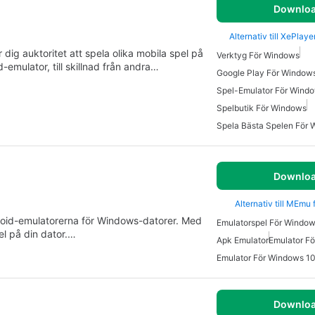
Downlo
Alternativ till XePlay
 dig auktoritet att spela olika mobila spel på
Verktyg För Windows
emulator, till skillnad från andra…
Google Play För Window
Spel-Emulator För Wind
Spelbutik För Windows
Spela Bästa Spelen För
Downlo
Alternativ till MEmu
roid-emulatorerna för Windows-datorer. Med
Emulatorspel För Windo
el på din dator.…
Apk Emulator
Emulator F
Emulator För Windows 1
Downlo