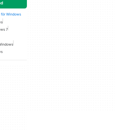
ad
oy för Windows
ws
ows 7
 Windows
ws