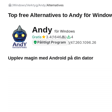
Windows
Verktyg
Andy
Alternatives
Top free Alternatives to
Andy
för Windo
Andy
för Windows
Gratis
3.4
1646
4
Pålitligt Program
V
47.260.1096.26
Upplev magin med Android på din dator