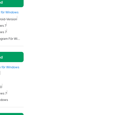
ad
OS för Windows
roid-Version
ows 7
ows 7
Gratis Os-Installationsprogram För Windows
ad
ve för Windows
7
10
ows 7
indows