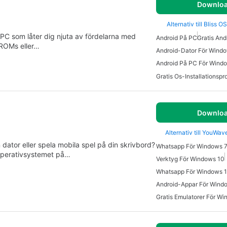
Downlo
Alternativ till Bliss 
 PC som låter dig njuta av fördelarna med
Android På PC
Gratis And
 ROMs eller…
Android-Dator För Wind
Android På PC För Wind
Downlo
Alternativ till YouWa
ator eller spela mobila spel på din skrivbord?
Whatsapp För Windows 
operativsystemet på…
Verktyg För Windows 10
Whatsapp För Windows 
Android-Appar För Wind
Gratis Emulatorer För W