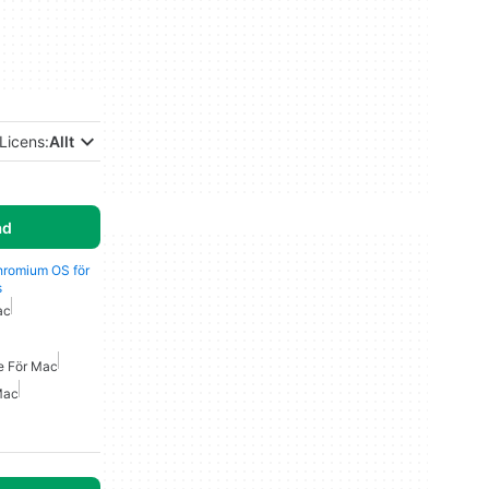
Licens:
Allt
ad
Chromium OS för
s
ac
e För Mac
Mac