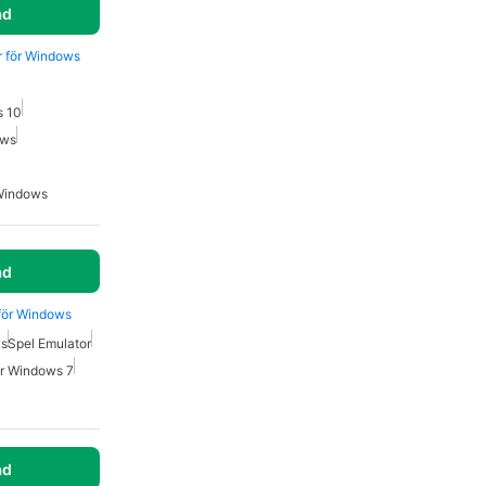
ad
er för Windows
s 10
ows
 Windows
ad
 för Windows
ws
Spel Emulator
ör Windows 7
0
ad